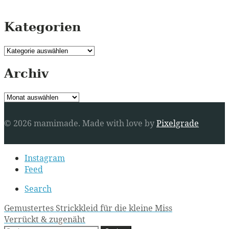
Kategorien
Kategorien
Archiv
Archiv
© 2026 mamimade.
Made with love by
Pixelgrade
Secondary
Instagram
navigation
Feed
Search
Post
Gemustertes Strickkleid für die kleine Miss
Verrückt & zugenäht
navigation