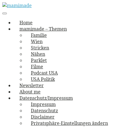
Skip
to
Main
vernäht und zugetextet
navigation
Menu
content
mamimade
Home
mamimade – Themen
Familie
Wien
Stricken
Nähen
Parklet
Filme
Podcast USA
USA Politik
Newsletter
About me
Datenschutz/Impressum
Impressum
Datenschutz
Disclaimer
Privatsphäre-Einstellungen ändern