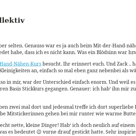
lektiv
ber selten. Genauso war es ja auch beim Mit-der-Hand-nähen.
edet habe, dass ich es nicht kann. Was ein Blödsinn war bzw.
-Hand-Nähen-Kurs
besucht. Ihr erinnert euch. Und Zack .. h
 Kleinigkeiten an, einfach so mal eben ganz nebenbei als w
 also in mir, war der Unterschied einfach enorm. Und weil e
 ihren Basis Stickkurs gegangen. Genauer: ich hab‘ ihn mir 
eben zwei mal dort und jedesmal treffe ich dort superliebe 
ebe Mitstickerinnen gehen bei mir runter wie warme Butter
 echt nette, kleine Dinger! Hab‘ ich doch neulich auf eine
s es bedeutet 😉 vorne drauf gestickt hatte. Sehr inspiri