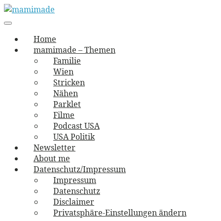
Skip
to
Main
vernäht und zugetextet
navigation
Menu
content
mamimade
Home
mamimade – Themen
Familie
Wien
Stricken
Nähen
Parklet
Filme
Podcast USA
USA Politik
Newsletter
About me
Datenschutz/Impressum
Impressum
Datenschutz
Disclaimer
Privatsphäre-Einstellungen ändern