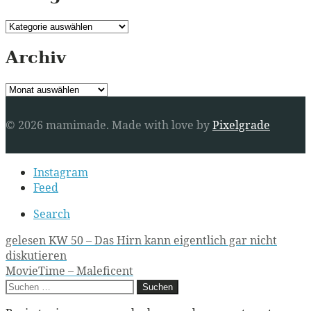
Kategorien
Archiv
Archiv
© 2026 mamimade.
Made with love by
Pixelgrade
Secondary
Instagram
navigation
Feed
Search
Post
gelesen KW 50 – Das Hirn kann eigentlich gar nicht
diskutieren
navigation
MovieTime – Maleficent
Suchen
nach: