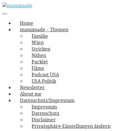
Skip
to
Main
vernäht und zugetextet
navigation
Menu
content
mamimade
Home
mamimade – Themen
Familie
Wien
Stricken
Nähen
Parklet
Filme
Podcast USA
USA Politik
Newsletter
About me
Datenschutz/Impressum
Impressum
Datenschutz
Disclaimer
Privatsphäre-Einstellungen ändern