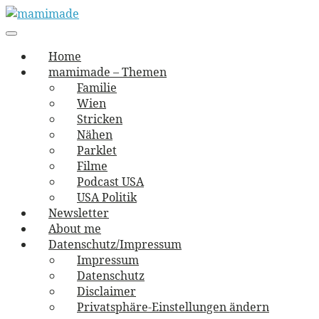
Skip
to
Main
vernäht und zugetextet
navigation
Menu
content
mamimade
Home
mamimade – Themen
Familie
Wien
Stricken
Nähen
Parklet
Filme
Podcast USA
USA Politik
Newsletter
About me
Datenschutz/Impressum
Impressum
Datenschutz
Disclaimer
Privatsphäre-Einstellungen ändern