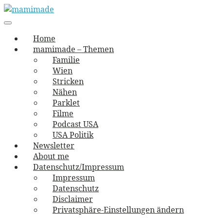
Skip
to
Main
vernäht und zugetextet
navigation
Menu
content
mamimade
Home
mamimade – Themen
Familie
Wien
Stricken
Nähen
Parklet
Filme
Podcast USA
USA Politik
Newsletter
About me
Datenschutz/Impressum
Impressum
Datenschutz
Disclaimer
Privatsphäre-Einstellungen ändern