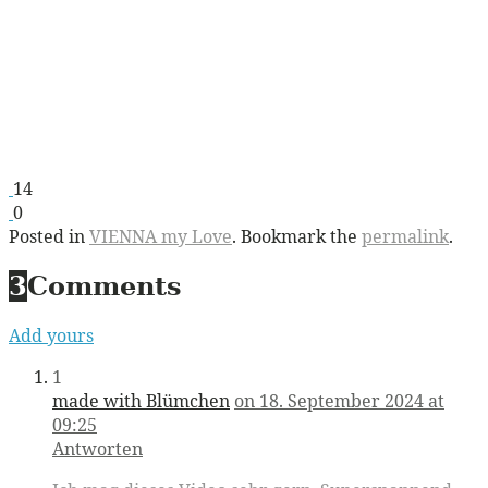
14
0
Posted in
VIENNA my Love
. Bookmark the
permalink
.
3
Comments
Add yours
1
made with Blümchen
on 18. September 2024 at
09:25
Antworten