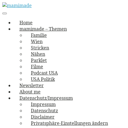
Skip
to
Main
vernäht und zugetextet
navigation
Menu
content
mamimade
Home
mamimade – Themen
Familie
Wien
Stricken
Nähen
Parklet
Filme
Podcast USA
USA Politik
Newsletter
About me
Datenschutz/Impressum
Impressum
Datenschutz
Disclaimer
Privatsphäre-Einstellungen ändern