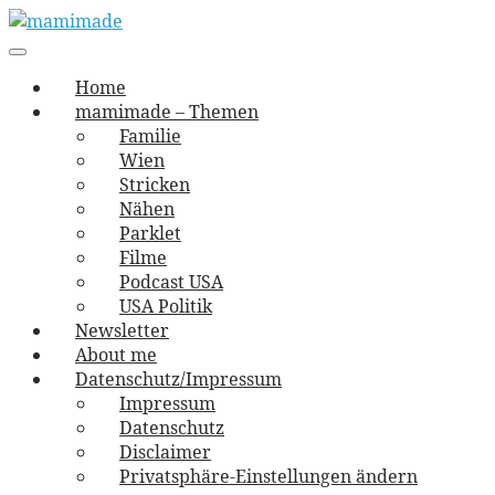
Skip
to
Main
vernäht und zugetextet
navigation
Menu
content
mamimade
Home
mamimade – Themen
Familie
Wien
Stricken
Nähen
Parklet
Filme
Podcast USA
USA Politik
Newsletter
About me
Datenschutz/Impressum
Impressum
Datenschutz
Disclaimer
Privatsphäre-Einstellungen ändern