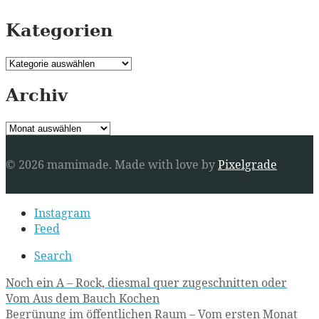
Kategorien
Kategorien
Archiv
Archiv
© 2026 mamimade.
Made with love by
Pixelgrade
Secondary
Instagram
navigation
Feed
Search
Post
Noch ein A – Rock, diesmal quer zugeschnitten oder
Vom Aus dem Bauch Kochen
navigation
Begrünung im öffentlichen Raum – Vom ersten Monat