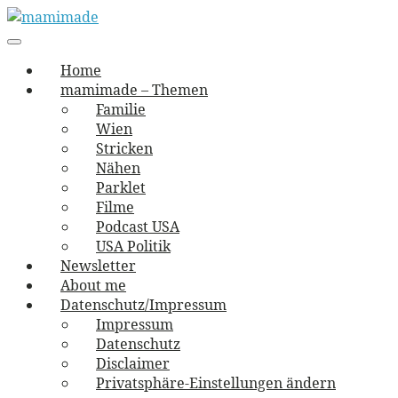
Skip
to
Main
vernäht und zugetextet
navigation
Menu
content
mamimade
Home
mamimade – Themen
Familie
Wien
Stricken
Nähen
Parklet
Filme
Podcast USA
USA Politik
Newsletter
About me
Datenschutz/Impressum
Impressum
Datenschutz
Disclaimer
Privatsphäre-Einstellungen ändern