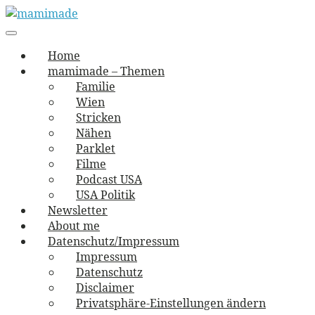
Skip
to
Main
vernäht und zugetextet
navigation
Menu
content
mamimade
Home
mamimade – Themen
Familie
Wien
Stricken
Nähen
Parklet
Filme
Podcast USA
USA Politik
Newsletter
About me
Datenschutz/Impressum
Impressum
Datenschutz
Disclaimer
Privatsphäre-Einstellungen ändern