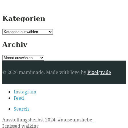
Kategorien
Kategorien
Archiv
Archiv
© 2026 mamimade.
Made with love by
Pixelgrade
Secondary
Instagram
navigation
Feed
Search
Post
Ausstellungsherbst 2024: #museumsliebe
I missed walking