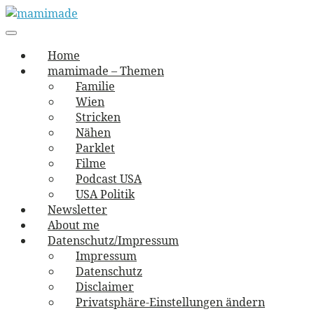
Skip
to
Main
vernäht und zugetextet
navigation
Menu
content
mamimade
Home
mamimade – Themen
Familie
Wien
Stricken
Nähen
Parklet
Filme
Podcast USA
USA Politik
Newsletter
About me
Datenschutz/Impressum
Impressum
Datenschutz
Disclaimer
Privatsphäre-Einstellungen ändern