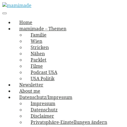
Skip
to
Main
vernäht und zugetextet
navigation
Menu
content
mamimade
Home
mamimade – Themen
Familie
Wien
Stricken
Nähen
Parklet
Filme
Podcast USA
USA Politik
Newsletter
About me
Datenschutz/Impressum
Impressum
Datenschutz
Disclaimer
Privatsphäre-Einstellungen ändern