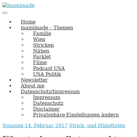
Skip
to
Main
vernäht und zugetextet
navigation
Menu
content
mamimade
Home
mamimade – Themen
Familie
Wien
Stricken
Nähen
Parklet
Filme
Podcast USA
USA Politik
Newsletter
About me
Datenschutz/Impressum
Impressum
Datenschutz
Disclaimer
Privatsphäre-Einstellungen ändern
Susanne
14. Februar 2017
Strick- und Häkeltaten