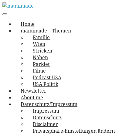
Skip
to
Main
vernäht und zugetextet
navigation
Menu
content
mamimade
Home
mamimade – Themen
Familie
Wien
Stricken
Nähen
Parklet
Filme
Podcast USA
USA Politik
Newsletter
About me
Datenschutz/Impressum
Impressum
Datenschutz
Disclaimer
Privatsphäre-Einstellungen ändern