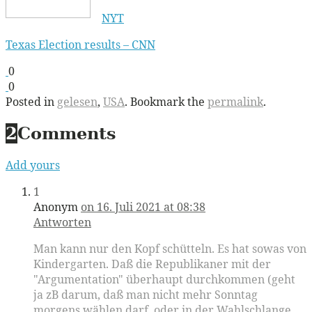
NYT
Texas Election results – CNN
0
0
Posted in
gelesen
,
USA
. Bookmark the
permalink
.
2
Comments
Add yours
1
Anonym
on 16. Juli 2021 at 08:38
Antworten
Man kann nur den Kopf schütteln. Es hat sowas von
Kindergarten. Daß die Republikaner mit der
"Argumentation" überhaupt durchkommen (geht
ja zB darum, daß man nicht mehr Sonntag
morgens wählen darf, oder in der Wahlschlange