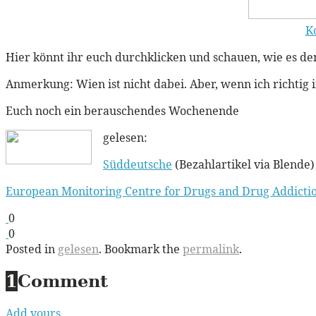
K
Hier könnt ihr euch durchklicken und schauen, wie es de
Anmerkung: Wien ist nicht dabei. Aber, wenn ich richtig 
Euch noch ein berauschendes Wochenende
gelesen:
Süddeutsche
(Bezahlartikel via Blende)
European Monitoring Centre for Drugs and Drug Addicti
0
0
Posted in
gelesen
. Bookmark the
permalink
.
1
Comment
Add yours