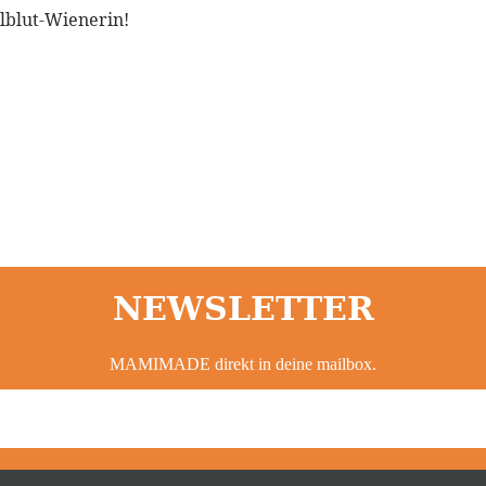
llblut-Wienerin!
NEWSLETTER
MAMIMADE direkt in deine mailbox.