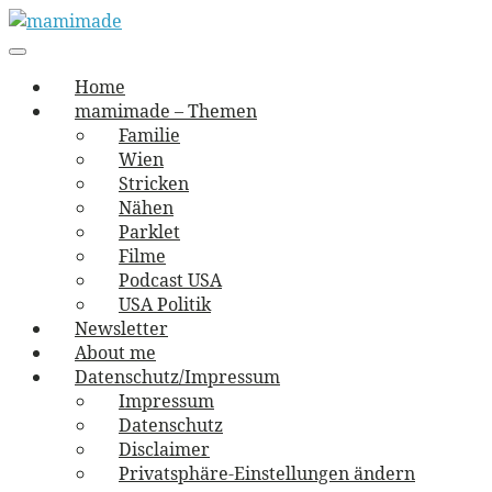
Skip
to
Main
vernäht und zugetextet
navigation
Menu
content
mamimade
Home
mamimade – Themen
Familie
Wien
Stricken
Nähen
Parklet
Filme
Podcast USA
USA Politik
Newsletter
About me
Datenschutz/Impressum
Impressum
Datenschutz
Disclaimer
Privatsphäre-Einstellungen ändern