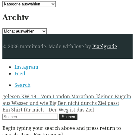
Kategorien
Archiv
Archiv
© 2026 mamimade.
Made with love by
Pixelgrade
Secondary
Instagram
navigation
Feed
Search
Post
gelesen KW 19 – Vom London Marathon, kleinen Kugeln
aus Wasser und wie Big Ben nicht durchs Ziel passt
navigation
Ein Shirt für mich – Der Weg ist das Ziel
Suchen
nach:
Begin typing your search above and press return to
search. Press Esc to cancel.