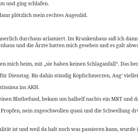
lm und ging schlafen.
nn plötzlich mein rechtes Augenlid.
nnerlich durchaus arlamiert. Im Krankenhaus saß ich dann 
nhaus und die Ärzte hatten mich gesehen und es galt abwart
kten mich heim, mit „sie haben keinen Schlaganfall“. Das b
ür Dienstag. Bis dahin ständig Kopfschmerzen, Aug‘ vielle
tissima ins AKH.
einen Blutbefund, bekam um halbelf nachts ein MRT und dan
 Propfen, nein zugeschwollen quasi und die Schwellung dr
lität ist und weil da halt noch was passieren kann, wurde 