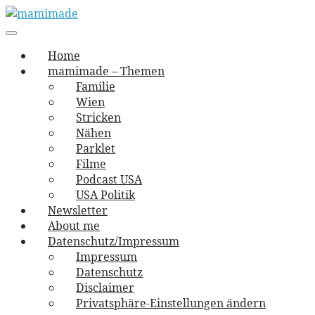
Skip
to
Main
vernäht und zugetextet
navigation
Menu
content
mamimade
Home
mamimade – Themen
Familie
Wien
Stricken
Nähen
Parklet
Filme
Podcast USA
USA Politik
Newsletter
About me
Datenschutz/Impressum
Impressum
Datenschutz
Disclaimer
Privatsphäre-Einstellungen ändern