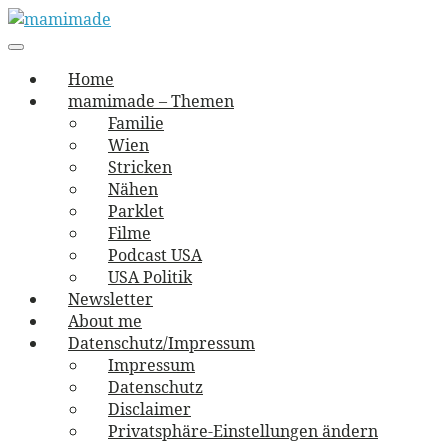
Skip
to
Main
vernäht und zugetextet
navigation
Menu
content
mamimade
Home
mamimade – Themen
Familie
Wien
Stricken
Nähen
Parklet
Filme
Podcast USA
USA Politik
Newsletter
About me
Datenschutz/Impressum
Impressum
Datenschutz
Disclaimer
Privatsphäre-Einstellungen ändern