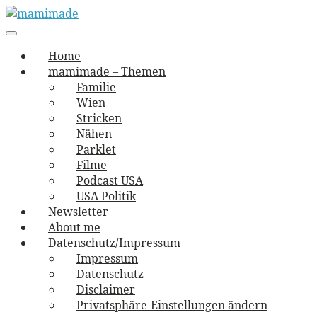
Skip
to
Main
vernäht und zugetextet
navigation
Menu
content
mamimade
Home
mamimade – Themen
Familie
Wien
Stricken
Nähen
Parklet
Filme
Podcast USA
USA Politik
Newsletter
About me
Datenschutz/Impressum
Impressum
Datenschutz
Disclaimer
Privatsphäre-Einstellungen ändern