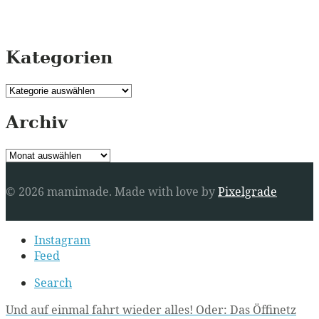
Kategorien
Kategorien
Archiv
Archiv
© 2026 mamimade.
Made with love by
Pixelgrade
Secondary
Instagram
navigation
Feed
Search
Post
Und auf einmal fahrt wieder alles! Oder: Das Öffinetz