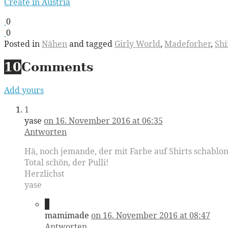
Create in Austria
0
0
Posted in
Nähen
and tagged
Girly World
,
Madeforher
,
Shi
10
Comments
Add yours
1
yase
on 16. November 2016 at 06:35
Antworten
Hä, noch jemande, der mit Farbe auf Shirts schabloni
Total schön, der Pulli!
Herzlichst
yase
2
mamimade
on 16. November 2016 at 08:47
Antworten