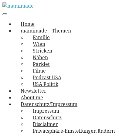
Skip
to
Main
vernäht und zugetextet
navigation
Menu
content
mamimade
Home
mamimade – Themen
Familie
Wien
Stricken
Nähen
Parklet
Filme
Podcast USA
USA Politik
Newsletter
About me
Datenschutz/Impressum
Impressum
Datenschutz
Disclaimer
Privatsphäre-Einstellungen ändern