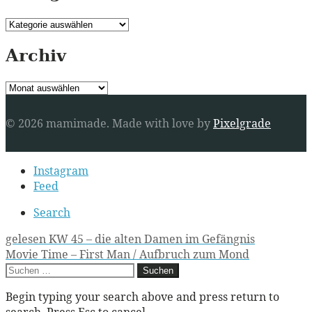
Kategorien
Archiv
Archiv
© 2026 mamimade.
Made with love by
Pixelgrade
Secondary
Instagram
navigation
Feed
Search
Post
gelesen KW 45 – die alten Damen im Gefängnis
Movie Time – First Man / Aufbruch zum Mond
navigation
Suchen
nach:
Begin typing your search above and press return to