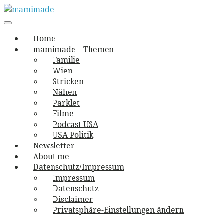
Skip
to
Main
vernäht und zugetextet
navigation
Menu
content
mamimade
Home
mamimade – Themen
Familie
Wien
Stricken
Nähen
Parklet
Filme
Podcast USA
USA Politik
Newsletter
About me
Datenschutz/Impressum
Impressum
Datenschutz
Disclaimer
Privatsphäre-Einstellungen ändern