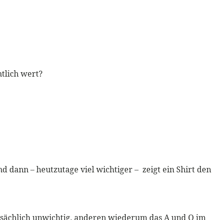
ntlich wert?
d dann – heutzutage viel wichtiger – zeigt ein Shirt den
tsächlich unwichtig, anderen wiederum das A und O im