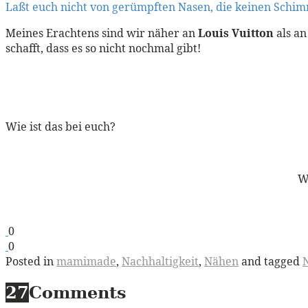
Laßt euch nicht von gerümpften Nasen, die keinen Schim
Meines Erachtens sind wir näher an
Louis Vuitton
als a
schafft, dass es so nicht nochmal gibt!
Wie ist das bei euch?
W
0
0
Posted in
mamimade
,
Nachhaltigkeit
,
Nähen
and tagged
27
Comments