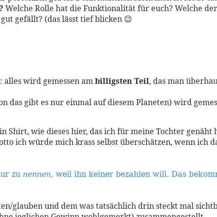
g?
Welche Rolle hat die Funktionalität für euch? Welche d
ut gefällt? (das lässt tief blicken 😉
e: alles wird gemessen am
billigsten Teil
, das man überhau
 von das gibt es nur einmal auf diesem Planeten) wird geme
Ein Shirt, wie dieses hier, das ich für meine Tochter genäht
otto ich würde mich krass selbst überschätzen, wenn ich d
nur zu
nennen
, weil ihn keiner bezahlen will.
Das bekomm
/glauben und dem was tatsächlich drin steckt mal sichtba
(ohne jeglichen Gewinn wohlgemerkt) zusammengestellt.