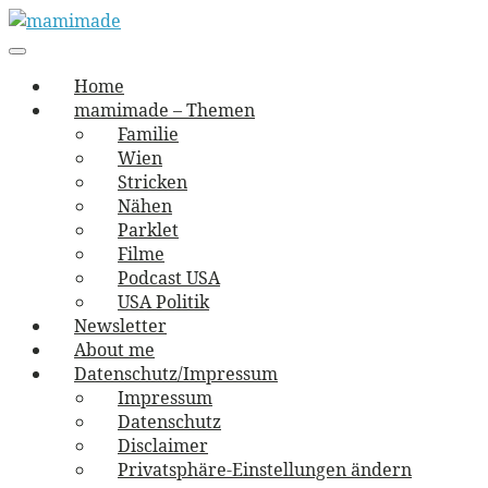
Skip
to
Main
vernäht und zugetextet
navigation
Menu
content
mamimade
Home
mamimade – Themen
Familie
Wien
Stricken
Nähen
Parklet
Filme
Podcast USA
USA Politik
Newsletter
About me
Datenschutz/Impressum
Impressum
Datenschutz
Disclaimer
Privatsphäre-Einstellungen ändern