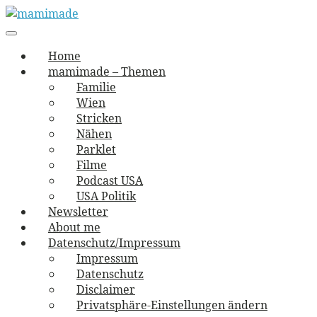
Skip
to
Main
vernäht und zugetextet
navigation
Menu
content
mamimade
Home
mamimade – Themen
Familie
Wien
Stricken
Nähen
Parklet
Filme
Podcast USA
USA Politik
Newsletter
About me
Datenschutz/Impressum
Impressum
Datenschutz
Disclaimer
Privatsphäre-Einstellungen ändern