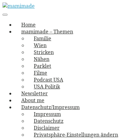
Skip
to
Main
vernäht und zugetextet
navigation
Menu
content
mamimade
Home
mamimade – Themen
Familie
Wien
Stricken
Nähen
Parklet
Filme
Podcast USA
USA Politik
Newsletter
About me
Datenschutz/Impressum
Impressum
Datenschutz
Disclaimer
Privatsphäre-Einstellungen ändern