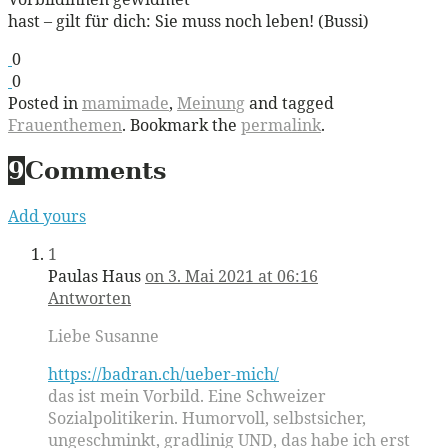
hast – gilt für dich: Sie muss noch leben! (Bussi)
0
0
Posted in
mamimade
,
Meinung
and tagged
Frauenthemen
. Bookmark the
permalink
.
9
Comments
Add yours
1
Paulas Haus
on 3. Mai 2021 at 06:16
Antworten
Liebe Susanne
https://badran.ch/ueber-mich/
das ist mein Vorbild. Eine Schweizer
Sozialpolitikerin. Humorvoll, selbstsicher,
ungeschminkt, gradlinig UND, das habe ich erst