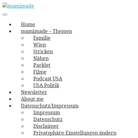
Skip
to
Main
vernäht und zugetextet
navigation
Menu
content
mamimade
Home
mamimade – Themen
Familie
Wien
Stricken
Nähen
Parklet
Filme
Podcast USA
USA Politik
Newsletter
About me
Datenschutz/Impressum
Impressum
Datenschutz
Disclaimer
Privatsphäre-Einstellungen ändern